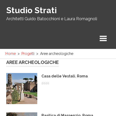
Skip
Studio Strati
to
content
Architetti Guido Batocchioni e Laura Romagnoli
Home
Progetti
Aree archeologiche
AREE ARCHEOLOGICHE
Casa delle Vestali. Roma
2020
Basilica di Massenzio. Roma