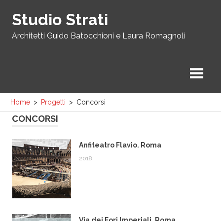
Skip
Studio Strati
to
content
Architetti Guido Batocchioni e Laura Romagnoli
Home
Progetti
Concorsi
CONCORSI
Anfiteatro Flavio. Roma
2018
Via dei Fori Imperiali. Roma